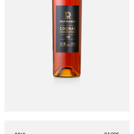
84,00
€
PRIX